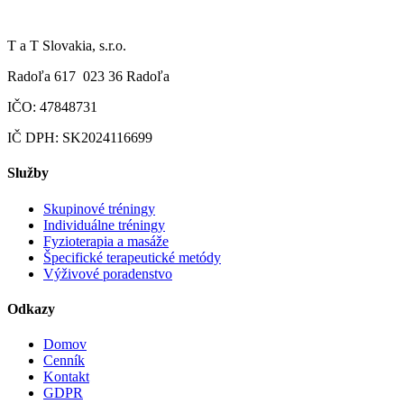
T a T Slovakia, s.r.o. ​
Radoľa 617 ​ 023 36 Radoľa ​
IČO: 47848731 ​
IČ DPH: SK2024116699
Služby
Skupinové tréningy
Individuálne tréningy
Fyzioterapia a masáže
Špecifické terapeutické metódy
Výživové poradenstvo
Odkazy
Domov
Cenník
Kontakt
GDPR